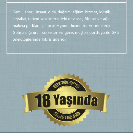
Kamu, enerji, inşaat, gıda, dağıtım, eğitim, hizmet, lojistik,
seyahat, turizm sektörlerindeki dev araç filoları ve ağır
makina parkları için profesyonel hizmetler vermektedir.
Geliştirdiği ürün-servisler ve geniş müşteri portföyü ile GPS
teknolojilerinde Kıbrıs lideridir.