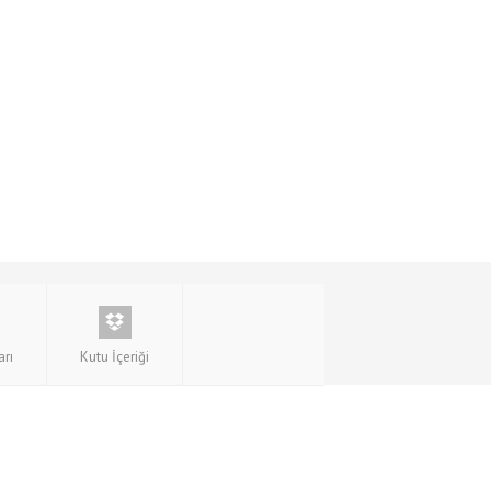
arı
Kutu İçeriği