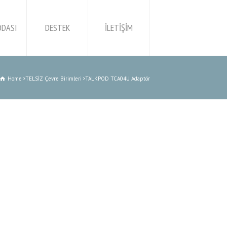
ODASI
DESTEK
İLETİŞİM
Home
TELSİZ Çevre Birimleri
TALKPOD TCA04U Adaptör