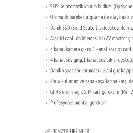
SMS ile otomatik konum bildirimi (Opsiyone
Otomatik hareket algılama ile olay bazlı v
Dahili SSD (Solid State Disk)desteği ile hız
Araç içi canlı ön izlemesi için AV monitör çı
4 kanal kamera çıkışı,1 kanal araç içi canlı
4 kanal ses girişi,1 kanal ses çıkışı desteği
Dahili kapasitör koruması ile ani güç kayıp
Zorlu kullanım ve saha koşullarına karşı d
GPRS erişimi açık SIM kart gerektirir (Mini 
Profesyonel montaj gerektirir
BENZER ÜRÜNLER