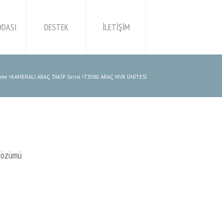
ODASI
DESTEK
İLETİŞİM
ome
KAMERALI ARAÇ TAKİP Serisi
T3080 ARAÇ NVR ÜNİTESİ
t çözümü