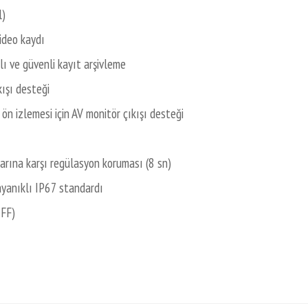
l)
ideo kaydı
lı ve güvenli kayıt arşivleme
kışı desteği
 ön izlemesi için AV monitör çıkışı desteği
larına karşı regülasyon koruması (8 sn)
ayanıklı IP67 standardı
2FF)