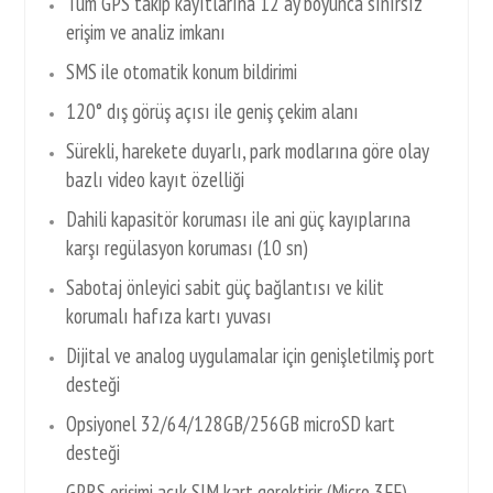
Tüm GPS takip kayıtlarına 12 ay boyunca sınırsız
erişim ve analiz imkanı
SMS ile otomatik konum bildirimi
120° dış görüş açısı ile geniş çekim alanı
Sürekli, harekete duyarlı, park modlarına göre olay
bazlı video kayıt özelliği
Dahili kapasitör koruması ile ani güç kayıplarına
karşı regülasyon koruması (10 sn)
Sabotaj önleyici sabit güç bağlantısı ve kilit
korumalı hafıza kartı yuvası
Dijital ve analog uygulamalar için genişletilmiş port
desteği
Opsiyonel 32/64/128GB/256GB microSD kart
desteği
GPRS erişimi açık SIM kart gerektirir (Micro 3FF)