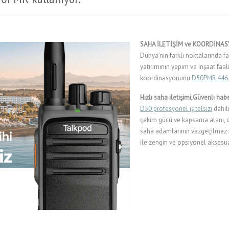
SAHA İLETİŞİM ve KOORDİNAS
Dünya’nın farklı noktalarında f
yatırımının yapım ve inşaat faal
koordinasyonunu
D50
PMR 446
Hızlı saha iletişimi,Güvenli h
D50 profesyonel iş telsizi
dahil
çekim gücü ve kapsama alanı, da
saha adamlarının vazgeçilmez ter
ile zengin ve opsiyonel aksesua