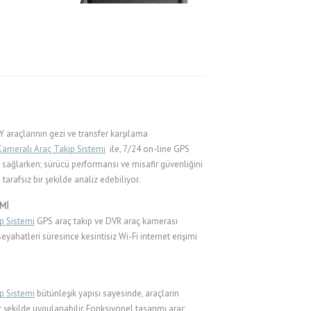
 araçlarının gezi ve transfer karşılama
ameralı Araç Takip Sistemi
ile, 7/24 on-line GPS
e sağlarken; sürücü performansı ve misafir güvenliğini
 tarafsız bir şekilde analiz edebiliyor.
İMİ
p Sistemi
GPS araç takip ve DVR araç kamerası
eyahatleri süresince kesintisiz Wi-Fi internet erişimi
p Sistemi
bütünleşik yapısı sayesinde, araçların
ir şekilde uygulanabilir. Fonksiyonel tasarımı araç