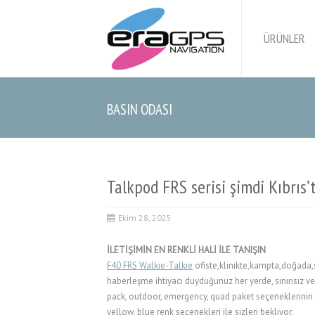
ÜRÜNLER
BASIN ODASI
Talkpod FRS serisi şimdi Kıbrıs’
Ekim 28, 2025
İLETİŞİMİN EN RENKLİ HALİ İLE TANIŞIN
F40 FRS Walkie-Talkie
ofiste,klinikte,kampta,doğada,s
haberleşme ihtiyacı duyduğunuz her yerde, sınırısız ve
pack, outdoor, emergency, quad paket seçeneklerinin ya
yellow, blue renk seçenekleri ile sizleri bekliyor.