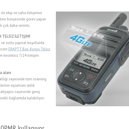
e ekip ve saha iletişimini
letme bünyesinde görev yapan
ık çok daha verimli.
TELSİZ İLETİŞİMİ
 ve zorlu yapısal koşullarda
sızın
ERAPTT Bas-Konuş Telsiz
 kesintisiz 7/24 iletişim
a alanı
zelliği sayesinde tüm roaming
lerinin eşzamanı anlık
 altyapısı sayesinde geniş
ekli bağlantıda kalabiliyor.
50PMR kullanıyor.