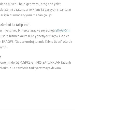
daha güvenli hale getirmesi, araçların yakıt
ak izlerini azaltması ve Kıbrıs’ta yaşayan insanların
iler için durmadan-yorulmadan çalıştı.
ümleri ile takip etti!
rum ve şirket, binlerce araç ve personeli
ERAGPS’in
üstün hizmet kalitesi ile yönetiyor. Birçok ilkte ve
n ERAGPS; “Gps teknolojilerinde Kıbrıs lideri” olarak
diyor…
z
6 döneminde GSM,GPRS,GmPRS,SAT,VHF,UHF tabanlı
mlerimiz ile sektörde fark yaratmaya devam