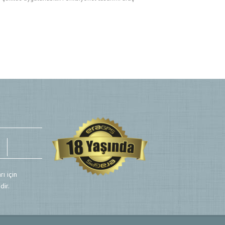
rı için
dir.