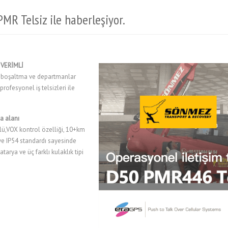
 Telsiz ile haberleşiyor.
VERİMLİ
e,boşaltma ve departmanlar
 profesyonel iş telsizleri ile
a alanı
lü,VOX kontrol özelliği, 10+km
ve IP54 standardı sayesinde
tarya ve üç farklı kulaklık tipi