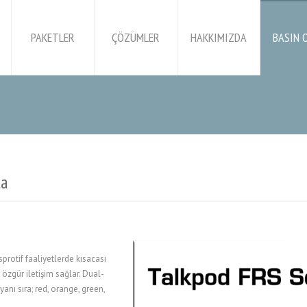
PAKETLER
ÇÖZÜMLER
HAKKIMIZDA
BASIN 
ta
protif faaliyetlerde kısacası
 özgür iletişim sağlar. Dual-
nı sıra; red, orange, green,