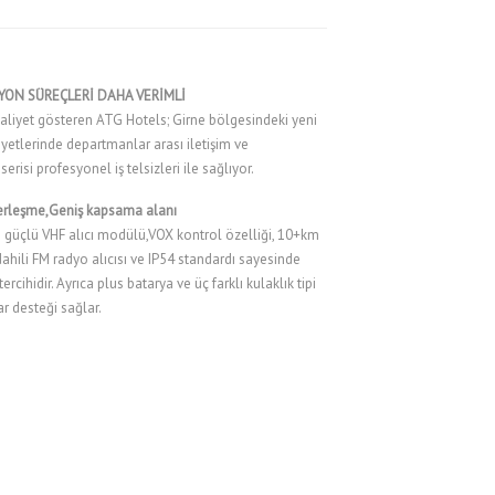
YON SÜREÇLERİ DAHA VERİMLİ
aaliyet gösteren ATG Hotels; Girne bölgesindeki yeni
iyetlerinde departmanlar arası iletişim ve
serisi profesyonel iş telsizleri ile sağlıyor.
aberleşme,Geniş kapsama alanı
i güçlü VHF alıcı modülü,VOX kontrol özelliği, 10+km
hili FM radyo alıcısı ve IP54 standardı sayesinde
cihidir. Ayrıca plus batarya ve üç farklı kulaklık tipi
r desteği sağlar.