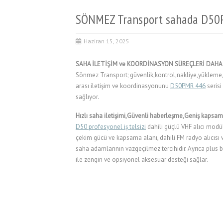
SÖNMEZ Transport sahada D50PMR
Haziran 15, 2025
SAHA İLETİŞİM ve KOORDİNASYON SÜREÇLERİ DAHA 
Sönmez Transport; güvenlik,kontrol,nakliye,yüklem
arası iletişim ve koordinasyonunu
D50
PMR 446
serisi
sağlıyor.
Hızlı saha iletişimi,Güvenli haberleşme,Geniş kapsam
D50 profesyonel iş telsizi
dahili güçlü VHF alıcı modü
çekim gücü ve kapsama alanı, dahili FM radyo alıcısı 
saha adamlarının vazgeçilmez tercihidir. Ayrıca plus ba
ile zengin ve opsiyonel aksesuar desteği sağlar.