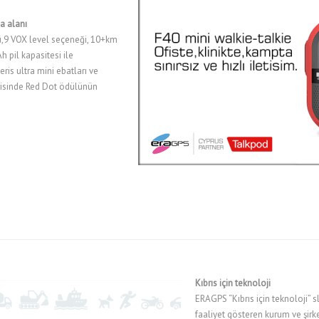
a alanı
,9 VOX level seçeneği, 10+km
 pil kapasitesi ile
ris ultra mini ebatları ve
orisinde Red Dot ödülünün
Kıbrıs için teknoloji
ERAGPS “Kıbrıs için teknoloji” slo
faaliyet gösteren kurum ve şirke