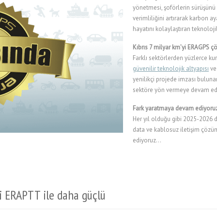
yönetmesi, şoförlerin sürüşünü 
verimliliğini artırarak karbon ay
hayatını kolaylaştıran teknoloj
Kıbrıs 7 milyar km’yi ERAGPS çöz
Farklı sektörlerden yüzlerce ku
güvenilir teknolojik altyapısı
ve 
yenilikçi projede imzası buluna
sektöre yön vermeye devam e
Fark yaratmaya devam ediyoru
Her yıl olduğu gibi 2025-202
data ve kablosuz iletişim çözü
ediyoruz…
i ERAPTT ile daha güçlü