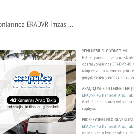
onlarında ERADVR imzası…
YENİ NESİL FİLO YÖNETİMİ
HOTEL yönetimi tesisi içi BUGGY
operasyonlarında
ERADVR 4G K
takip ve video izleme erişimi il
gerçek veriler üzerinden hızlı ve
ARAÇ İÇİ WI-FI İNTERNET ERİŞ
ERADVR 4G Kameralı Araç Taki
özelliğine ek olarak yolculara s
sağlıyor….
PROFESYONEL FİLO GÜVENLİĞİ
ERADVR 4G Kameralı Araç Taki
orijinal yapısı korunarak hızlı b