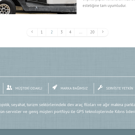
estetiğine tam uyumludur.
1
2
3
4
…
20
MÜŞTERİ ODAKLI
MARKA BAĞIMSIZ
SERVİSTE YETKİN
lojistik, seyahat, turizm sektörlerindeki dev araç filoları ve ağır makina parkla
ün-servisler ve geniş müşteri portföyü ile GPS teknolojilerinde Kıbrıs lideri