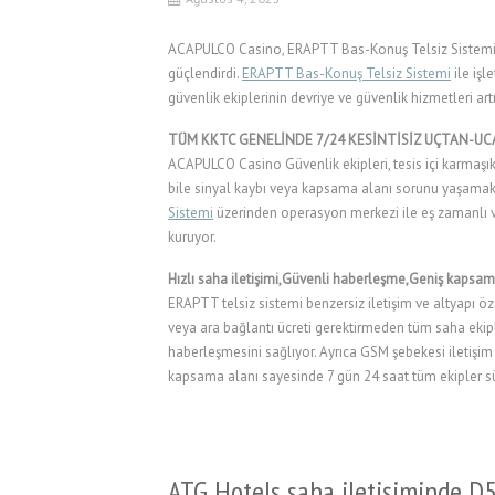
ACAPULCO Casino, ERAPTT Bas-Konuş Telsiz Sistemi il
güçlendirdi.
ERAPTT Bas-Konuş Telsiz Sistemi
ile iş
güvenlik ekiplerinin devriye ve güvenlik hizmetleri art
TÜM KKTC GENELİNDE 7/24 KESİNTİSİZ UÇTAN-UCA 
ACAPULCO Casino Güvenlik ekipleri, tesis içi karmaşık
bile sinyal kaybı veya kapsama alanı sorunu yaşamak
Sistemi
üzerinden operasyon merkezi ile eş zamanlı ve
kuruyor.
Hızlı saha iletişimi,Güvenli haberleşme,Geniş kapsam
ERAPTT telsiz sistemi benzersiz iletişim ve altyapı ö
veya ara bağlantı ücreti gerektirmeden tüm saha ekip
haberleşmesini sağlıyor. Ayrıca GSM şebekesi iletişim
kapsama alanı sayesinde 7 gün 24 saat tüm ekipler sür
ATG Hotels saha iletişiminde D